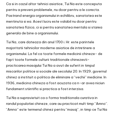
Ca si in cazul altor tehnici asiatice, Tui Na este conceputa
pentru a preveni problemele, nu doar pentru a le corecta.
Pastrand energia organismului in echilibru, sanatatea este
mentinuta si ea. Acest lucru este valabil nu doar pentru
sanatatea fizica, ci si pentru sanatatea mentala si starea
generala de bine a organismului.
Tui Na, care dateaza din anul 1700 i. Hr. este parintele
majoritatii tehnicilor moderne asiatice de intretinere a
organismului. La fel ca toate formele medicinii chineze- de
fapt toate formele culturii traditionale chinezesti-
practicarea masajului Tui Na a avut de suferit in timpul
miscarilor politice si sociale ale secolului 20. In 1929, guvernul
chinez a instituit o politica de eliminare a “vechii” medicine. In
1936, medicina chineza a fost acuzata ca n-ar avea niciun
fundament stiintific si practica a fost interzisa.
Tui Na a supravietuit ca o forma traditionala curativa in
randul populatiei chineze, care au practicat mult timp “Amno”.
“Amno” este termenul chinez pentru “masaj”, in timp ce Tui Na