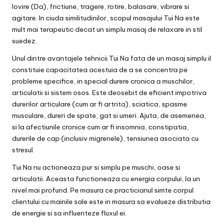
lovire (Da), frictiune, tragere, rotire, balasare, vibrare si
agitare. In ciuda similitudinilor, scopul masajului Tui Na este
mult mai terapeutic decat un simplu masaj de relaxare in stil
suedez.
Unul dintre avantajele tehnicii Tui Na fata de un masaj simplu il
constituie capacitatea acestuia de a se concentra pe
probleme specifice, in special durere cronica a muschilor,
articulatii si sistem osos. Este deosebit de eficient impotriva
durerilor articulare (cum ar fi artrita), sciatica, spasme
musculare, dureri de spate, gat si umeri. Ajuta, de asemenea,
si la afectiunile cronice cum ar fi insomnia, constipatia,
durerile de cap (inclusiv migrenele), tensiunea asociata cu
stresul.
Tui Na nu actioneaza pur si simplu pe muschi, oase si
articulatii. Aceasta functioneaza cu energia corpului, la un
nivel mai profund. Pe masura ce practicianul simte corpul
clientului cu mainile sale este in masura sa evalueze distributia
de energie si sa influenteze fluxul ei.