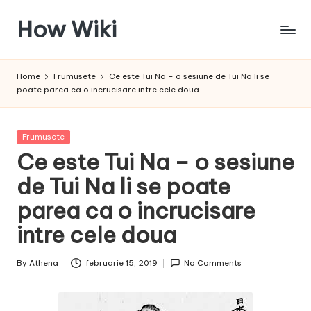
How Wiki
Skip
to
Internetul
content
este
Home
Frumusete
Ce este Tui Na – o sesiune de Tui Na li se
pentru
poate parea ca o incrucisare intre cele doua
a
învața!
Posted
Frumusete
in
Ce este Tui Na – o sesiune
de Tui Na li se poate
parea ca o incrucisare
intre cele doua
By
Athena
februarie 15, 2019
No Comments
Posted
by