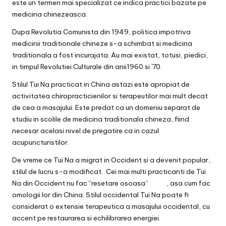
este un termen mai specializat ce indica practici bazate pe
medicina chinezeasca.
Dupa Revolutia Comunista din 1949, politica impotriva
medicinii traditionale chineze s-a schimbat si medicina
traditionala a fost incurajata. Au mai existat, totusi, piedici,
in timpul Revolutiei Culturale din anii1960 si `70.
Stilul Tui Na practicat in China astazi este apropiat de
activitatea chiropracticienilor si terapeutilor mai mult decat
de cea a masajului. Este predat ca un domeniu separat de
studiu in scolile de medicina traditionala chineza, fiind
necesar acelasi nivel de pregatire ca in cazul
acupuncturistilor.
De vreme ce Tui Na a migrat in Occident si a devenit popular,
stilul de lucru s-a modificat. Cei mai multi practicanti de Tui
Na din Occident nu fac “resetare osoasa” , asa cum fac
omologii lor din China. Stilul occidental Tui Na poate fi
considerat o extensie terapeutica a masajului occidental, cu
accent pe restaurarea si echilibrarea energiei.