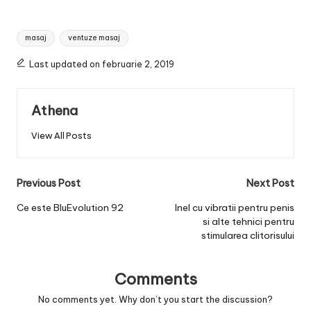
Tags:
masaj
ventuze masaj
Last updated on februarie 2, 2019
Athena
View All Posts
Post
Previous Post
Next Post
navigation
Ce este BluEvolution 92
Inel cu vibratii pentru penis
si alte tehnici pentru
stimularea clitorisului
Comments
No comments yet. Why don’t you start the discussion?