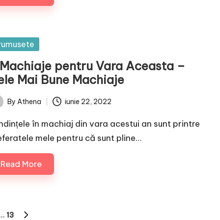
sted
rumusete
 Machiaje pentru Vara Aceasta –
ele Mai Bune Machiaje
By
Athena
iunie 22, 2022
ted
ndințele în machiaj din vara acestui an sunt printre
eferatele mele pentru că sunt pline…
Read More
…
13
NEXT