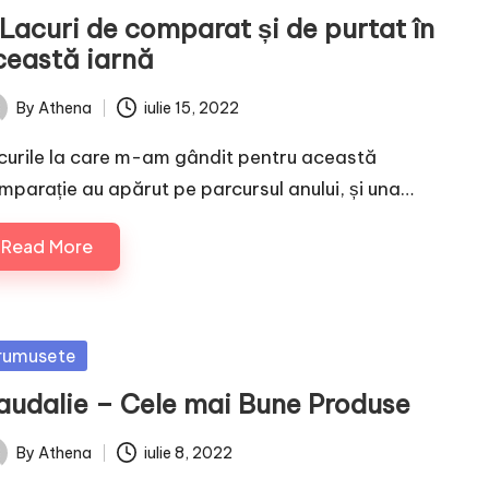
 Lacuri de comparat și de purtat în
ceastă iarnă
By
Athena
iulie 15, 2022
ted
curile la care m-am gândit pentru această
mparație au apărut pe parcursul anului, și una…
Read More
sted
rumusete
audalie – Cele mai Bune Produse
By
Athena
iulie 8, 2022
ted