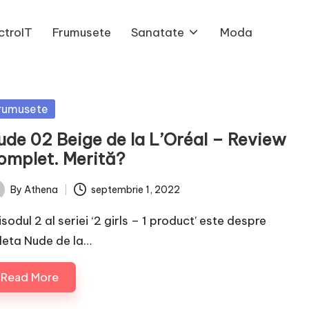
ctroIT
Frumusete
Sanatate
Moda
sted
rumusete
ude 02 Beige de la L’Oréal – Review
omplet. Merită?
By
Athena
septembrie 1, 2022
ted
sodul 2 al seriei ‘2 girls – 1 product’ este despre
leta Nude de la…
Read More