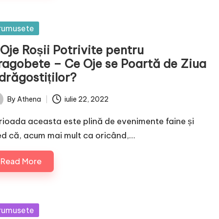
sted
rumusete
Oje Roșii Potrivite pentru
ragobete – Ce Oje se Poartă de Ziua
drăgostiților?
By
Athena
iulie 22, 2022
ted
rioada aceasta este plină de evenimente faine și
ed că, acum mai mult ca oricând,…
Read More
sted
rumusete