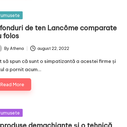
sted
rumusete
 fonduri de ten Lancôme comparate
 folos
By
Athena
august 22, 2022
ted
t să spun că sunt o simpatizantă a acestei firme și
tul a pornit acum…
Read More
sted
rumusete
 produse demachiante și o tehnică