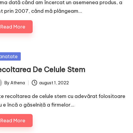
ima dată când am încercat un asemenea produs, a
st prin 2007, când mă plângeam…
Read More
sted
anatate
ecoltarea De Celule Stem
By
Athena
august 1, 2022
ted
te recoltarea de celule stem cu adevărat folositoare
u e încă o găselniṭă a firmelor…
Read More