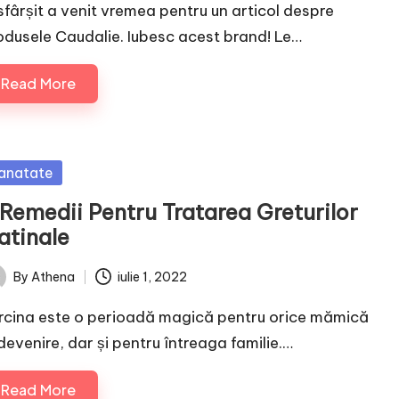
 sfârșit a venit vremea pentru un articol despre
odusele Caudalie. Iubesc acest brand! Le…
Read More
sted
anatate
 Remedii Pentru Tratarea Greturilor
atinale
By
Athena
iulie 1, 2022
ted
rcina este o perioadă magică pentru orice mămică
 devenire, dar și pentru întreaga familie.…
Read More