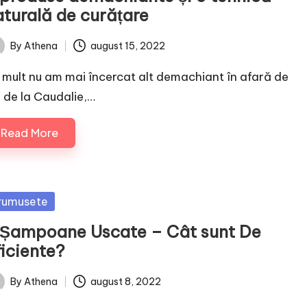
aturală de curățare
By
Athena
august 15, 2022
ted
 mult nu am mai încercat alt demachiant în afară de
l de la Caudalie,…
Read More
sted
rumusete
 Șampoane Uscate – Cât sunt De
ficiente?
By
Athena
august 8, 2022
ted