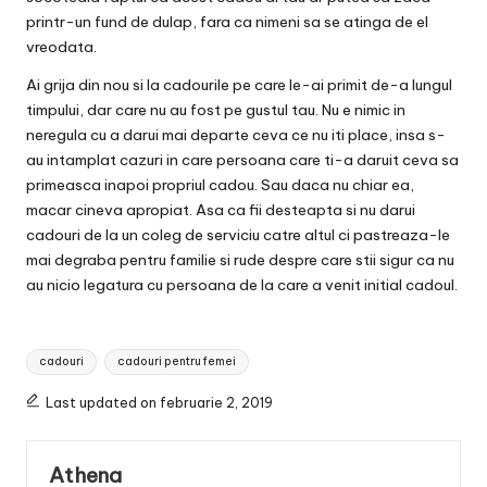
printr-un fund de dulap, fara ca nimeni sa se atinga de el
vreodata.
Ai grija din nou si la cadourile pe care le-ai primit de-a lungul
timpului, dar care nu au fost pe gustul tau. Nu e nimic in
neregula cu a darui mai departe ceva ce nu iti place, insa s-
au intamplat cazuri in care persoana care ti-a daruit ceva sa
primeasca inapoi propriul cadou. Sau daca nu chiar ea,
macar cineva apropiat. Asa ca fii desteapta si nu darui
cadouri de la un coleg de serviciu catre altul ci pastreaza-le
mai degraba pentru familie si rude despre care stii sigur ca nu
au nicio legatura cu persoana de la care a venit initial cadoul.
Tags:
cadouri
cadouri pentru femei
Last updated on februarie 2, 2019
Athena