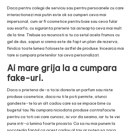
Daca pentru colegii de serviciu sau pentru persoanele cu care
interactionezi mai putin este ok sa cumperi ceva mai
impersonal, cum ar fi cosmetice pentru baie sau ceva fular
sau esarfa, cu siguranta prietenii tai asteapta ceva mai mult
de la tine. Trebuie sa recunosti si tu ca setul acela frumos cu
gel de dus, sapun si crema este de fapt un plan de rezerva,
fiindca toate lumea foloseste astfel de produse. Incearca mai
tare si cumpara prietenilor tai ceva personalizat.
Ai mare grija la a cumpara
fake-uri.
Daca o prietena de-a ta isi doreste un parfum sau niste
produse cosmetice, daca nu ti le poti permite, atunci
gandeste-te la un alt cadou care sa se impace bine cu
bugetul tau. Nu cumpara niciodata produse contrafacute
pentru ca toti cei care cunosc, isi vor da seama, iar tu te vei
pune intr-o lumina foarte proasta. Ca sa nu mai punem la
socoteala faptul ca acest cadou al tau ar putea sa zaca