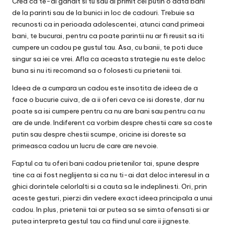
Cred ca te-ai gandit si tu sau ai primit cel putin o data bani
de la parinti sau de la bunici in loc de cadouri. Trebuie sa
recunosti ca in perioada adolescentei, atunci cand primeai
bani, te bucurai, pentru ca poate parintii nu ar fi reusit sa iti
cumpere un cadou pe gustul tau. Asa, cu banii, te poti duce
singur sa iei ce vrei. Afla ca aceasta strategie nu este deloc
buna si nu iti recomand sa o folosesti cu prietenii tai.
Ideea de a cumpara un cadou este insotita de ideea de a
face o bucurie cuiva, de a ii oferi ceva ce isi doreste, dar nu
poate sa isi cumpere pentru ca nu are bani sau pentru ca nu
are de unde. Indiferent ca vorbim despre chestii care sa coste
putin sau despre chestii scumpe, oricine isi doreste sa
primeasca cadou un lucru de care are nevoie.
Faptul ca tu oferi bani cadou prietenilor tai, spune despre
tine ca ai fost neglijenta si ca nu ti-ai dat deloc interesul in a
ghici dorintele celorlalti si a cauta sa le indeplinesti. Ori, prin
aceste gesturi, pierzi din vedere exact ideea principala a unui
cadou. In plus, prietenii tai ar putea sa se simta ofensati si ar
putea interpreta gestul tau ca fiind unul care ii jigneste.