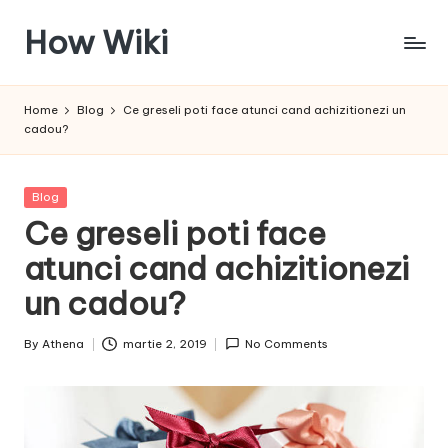
How Wiki
Skip
to
Internetul
content
este
Home
Blog
Ce greseli poti face atunci cand achizitionezi un
pentru
cadou?
a
învața!
Posted
Blog
in
Ce greseli poti face
atunci cand achizitionezi
un cadou?
By
Athena
martie 2, 2019
No Comments
Posted
by