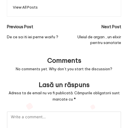
View All Posts
Post
Previous Post
Next Post
navigation
De ce sa iti iei perne waifu ?
Uleiul de argan , un elixir
pentru sanatate
Comments
No comments yet. Why don’t you start the discussion?
Lasă un răspuns
Adresa ta de email nu va fi publicată.
Câmpurile obligatorii sunt
marcate cu
*