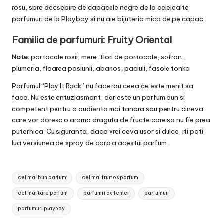
rosu, spre deosebire de capacele negre de la celelealte
parfumuri de la Playboy si nu are bijuteria mica de pe capac.
Familia de parfumuri: Fruity Oriental
Note:
portocale rosii, mere, flori de portocale, sofran,
plumeria, floarea pasiunii, abanos, paciuli, fasole tonka
Parfumul “Play It Rock” nu face rau ceea ce este menit sa
faca. Nu este entuziasmant, dar este un parfum bun si
competent pentru o audienta mai tanara sau pentru cineva
care vor doresc o aroma draguta de fructe care sa nu fie prea
puternica. Cu siguranta, daca vrei ceva usor si dulce, iti poti
lua versiunea de spray de corp a acestui parfum.
Tags:
cel mai bun parfum
cel mai frumos parfum
cel mai tare parfum
parfumri de femei
parfumuri
parfumuri playboy