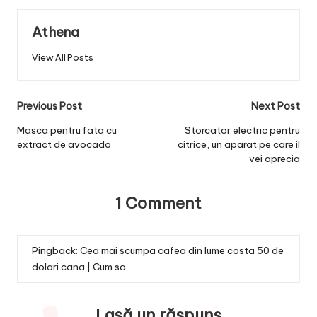
Athena
View All Posts
Post
Previous Post
Next Post
navigation
Masca pentru fata cu
Storcator electric pentru
extract de avocado
citrice, un aparat pe care il
vei aprecia
1 Comment
Pingback:
Cea mai scumpa cafea din lume costa 50 de
dolari cana | Cum sa ....
Lasă un răspuns