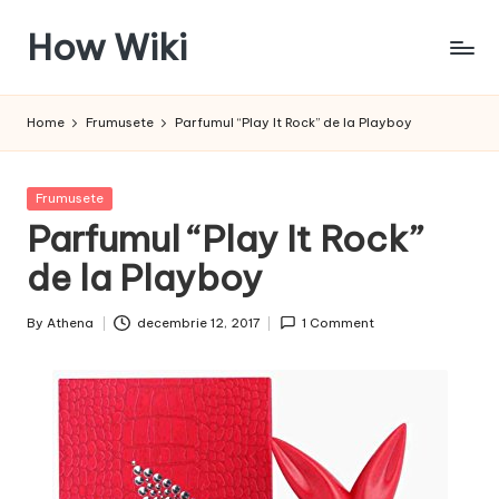
How Wiki
Skip
to
Internetul
content
este
Home
Frumusete
Parfumul “Play It Rock” de la Playboy
pentru
a
învața!
Posted
Frumusete
in
Parfumul “Play It Rock”
de la Playboy
By
Athena
decembrie 12, 2017
1 Comment
Posted
by