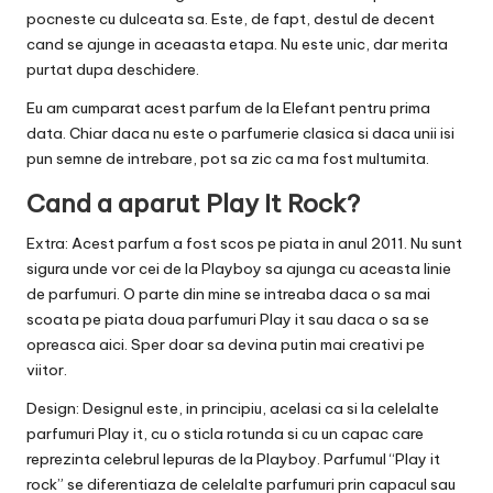
pocneste cu dulceata sa. Este, de fapt, destul de decent
cand se ajunge in aceaasta etapa. Nu este unic, dar merita
purtat dupa deschidere.
Eu
am cumparat acest parfum de la Elefant
pentru prima
data. Chiar daca nu este o parfumerie clasica si daca unii isi
pun semne de intrebare, pot sa zic ca ma fost multumita.
Cand a aparut Play It Rock?
Extra: Acest parfum a fost scos pe piata in anul 2011. Nu sunt
sigura unde vor cei de la Playboy sa ajunga cu aceasta linie
de parfumuri. O parte din mine se intreaba daca o sa mai
scoata pe piata doua parfumuri Play it sau daca o sa se
opreasca aici. Sper doar sa devina putin mai creativi pe
viitor.
Design: Designul este, in principiu, acelasi ca si la celelalte
parfumuri Play it, cu o sticla rotunda si cu un capac care
reprezinta celebrul Iepuras de la Playboy. Parfumul “Play it
rock” se diferentiaza de celelalte parfumuri prin capacul sau