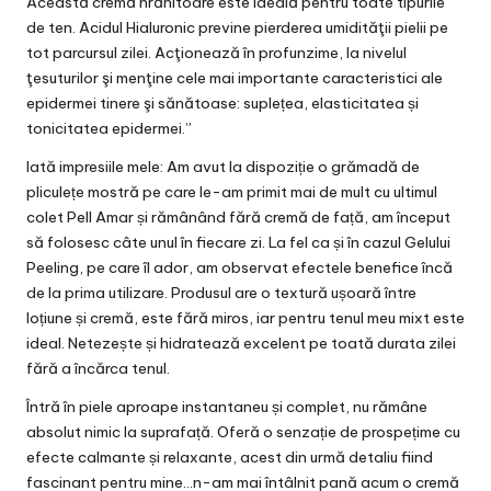
Această cremă hrănitoare este ideală pentru toate tipurile
de ten. Acidul Hialuronic previne pierderea umidităţii pielii pe
tot parcursul zilei. Acţionează în profunzime, la nivelul
ţesuturilor şi menţine cele mai importante caracteristici ale
epidermei tinere şi sănătoase: suplețea, elasticitatea și
tonicitatea epidermei.​”
Iată impresiile mele: Am avut la dispoziție o grămadă de
pliculețe mostră pe care le-am primit mai de mult cu ultimul
colet Pell Amar și rămânând fără cremă de față, am început
să folosesc câte unul în fiecare zi. La fel ca și în cazul Gelului
Peeling, pe care îl ador, am observat efectele benefice încă
de la prima utilizare.
Produsul are o textură ușoară între
loțiune și cremă, este fără miros, iar pentru tenul meu mixt este
ideal. Netezește și hidratează excelent pe toată durata zilei
fără a încărca tenul.
Întră în piele aproape instantaneu și complet, nu rămâne
absolut nimic la suprafață. Oferă o senzație de prospețime cu
efecte calmante și relaxante, acest din urmă detaliu fiind
fascinant pentru mine…n-am mai întâlnit pană acum o cremă