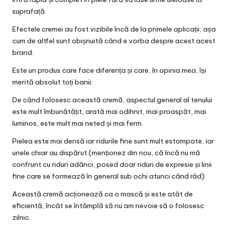
suprafață.
Efectele cremei au fost vizibile încă de la primele aplicații, așa
cum de altfel sunt obișnuită când e vorba despre acest acest
brand.
Este un produs care face diferența și care, în opinia mea, își
merită absolut toți banii.
De când folosesc această cremă, aspectul general al tenului
este mult îmbunătățit, arată mai odihnit, mai proaspăt, mai
luminos, este mult mai neted și mai ferm.
Pielea este mai densă iar ridurile fine sunt mult estompate, iar
unele chiar au dispărut (menționez din nou, că încă nu mă
confrunt cu riduri adânci, posed doar riduri de expresie și linii
fine care se formează în general sub ochi atunci când râd).
Această cremă acționează ca o mască și este atât de
eficientă, încât se întâmplă să nu am nevoie să o folosesc
zilnic.