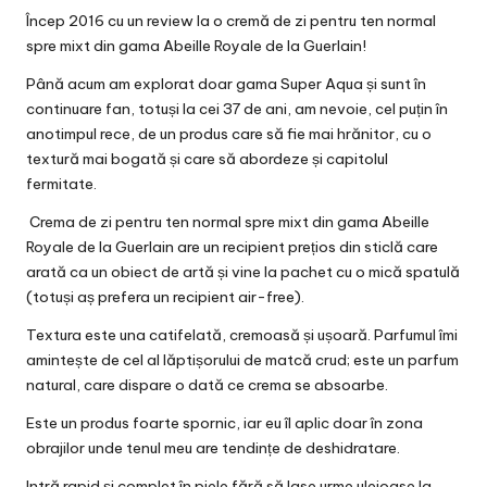
Încep 2016 cu un review la o cremă de zi pentru ten normal
spre mixt din gama Abeille Royale de la Guerlain!
Până acum am explorat doar gama Super Aqua și sunt în
continuare fan, totuși la cei 37 de ani, am nevoie, cel puțin în
anotimpul rece, de un produs care să fie mai hrănitor, cu o
textură mai bogată și care să abordeze și capitolul
fermitate.
Crema de zi pentru ten normal spre mixt din gama Abeille
Royale de la Guerlain are un recipient prețios din sticlă care
arată ca un obiect de artă și vine la pachet cu o mică spatulă
(totuși aș prefera un recipient air-free).
Textura este una catifelată, cremoasă și ușoară. Parfumul îmi
amintește de cel al lăptișorului de matcă crud; este un parfum
natural, care dispare o dată ce crema se absoarbe.
Este un produs foarte spornic, iar eu îl aplic doar în zona
obrajilor unde tenul meu are tendințe de deshidratare.
Intră rapid și complet în piele fără să lase urme uleioase la