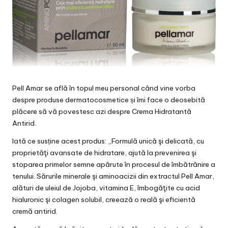
Pell Amar se află în topul meu personal când vine vorba
despre produse
dermatocosmetice
și îmi face o deosebită
plăcere să vă povestesc azi despre Crema Hidratantă
Antirid.
Iată ce susține acest produs: „Formulă unică şi delicată, cu
proprietăţi avansate de hidratare, ajută la prevenirea şi
stoparea primelor semne apărute în procesul de îmbătrânire a
tenului.
Sărurile minerale şi aminoacizii din extractul Pell Amar,
alături de uleiul de Jojoba, vitamina E, îmbogăţite cu acid
hialuronic şi colagen solubil, creează o reală şi eficientă
cremă antirid.