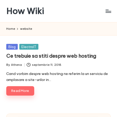
How Wiki
Skip
to
Internetul
content
este
Home
website
pentru
a
învața!
Posted
Blog
ElectroIT
in
Ce trebuie sa stiti despre web hosting
By
Athena
septembrie 11, 2018
Posted
by
Cand vorbim despre web hosting ne referim la un serviciu de
amplasare a site-urilor in…
Read More