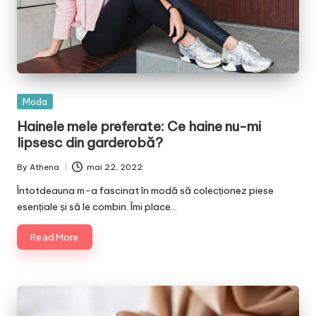
Posted
Moda
in
Hainele mele preferate: Ce haine nu-mi
lipsesc din garderobă?
By
Athena
mai 22, 2022
Posted
by
Întotdeauna m-a fascinat în modă să colecționez piese
esențiale și să le combin. Îmi place…
Read More