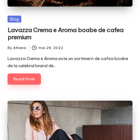
Posted
Blog
in
Lavazza Crema e Aroma boabe de cafea
premium
By
Athena
mai 26, 2022
Posted
by
Lavazza Crema e Aroma este un sortiment de cafea boabe
de la celebrul brand de…
Read More