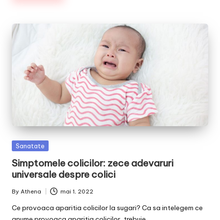
Posted
Sanatate
in
Simptomele colicilor: zece adevaruri
universale despre colici
By
Athena
mai 1, 2022
Posted
by
Ce provoaca aparitia colicilor la sugari? Ca sa intelegem ce
anume provoaca aparitia colicilor, trebuie…