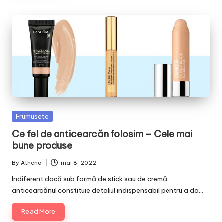
Posted
Frumusete
in
Ce fel de anticearcăn folosim – Cele mai
bune produse
By
Athena
mai 8, 2022
Posted
by
Indiferent dacă sub formă de stick sau de cremă…
anticearcănul constituie detaliul indispensabil pentru a da…
Read More