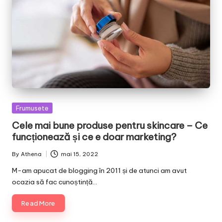
Posted
Frumusete
in
Cele mai bune produse pentru skincare – Ce
funcționează și ce e doar marketing?
By
Athena
mai 15, 2022
Posted
by
M-am apucat de blogging în 2011 și de atunci am avut
ocazia să fac cunoștință…
Read More