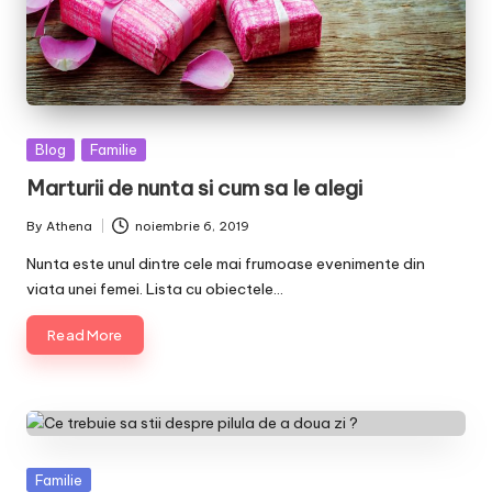
Posted
Blog
Familie
in
Marturii de nunta si cum sa le alegi
By
Athena
noiembrie 6, 2019
Posted
by
Nunta este unul dintre cele mai frumoase evenimente din
viata unei femei. Lista cu obiectele…
Read More
Posted
Familie