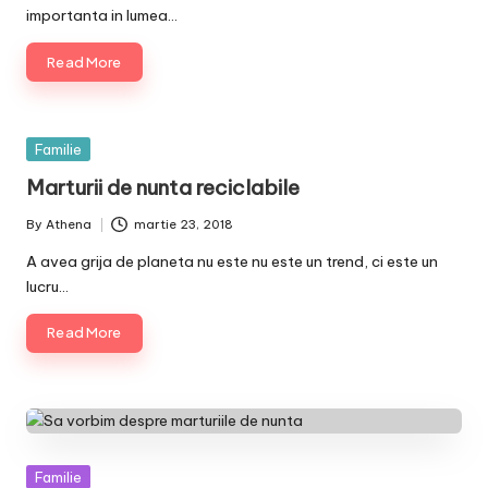
importanta in lumea…
Read More
Posted
Familie
in
Marturii de nunta reciclabile
By
Athena
martie 23, 2018
Posted
by
A avea grija de planeta nu este nu este un trend, ci este un
lucru…
Read More
Posted
Familie