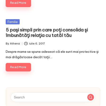
Read More
Posted
Familie
in
5 paşi simpli prin care poţi consolida şi
îmbunătăţi relaţia cu tatăl tău
By
Athena
iulie 6, 2017
Posted
by
Despre mame se spune adeseori că ele sunt mai protective şi
mai drăgăstoase decât taţii…
Read More