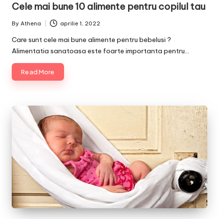
Cele mai bune 10 alimente pentru copilul tau
By
Athena
aprilie 1, 2022
Posted
by
Care sunt cele mai bune alimente pentru bebelusi ?
Alimentatia sanatoasa este foarte importanta pentru…
Read More