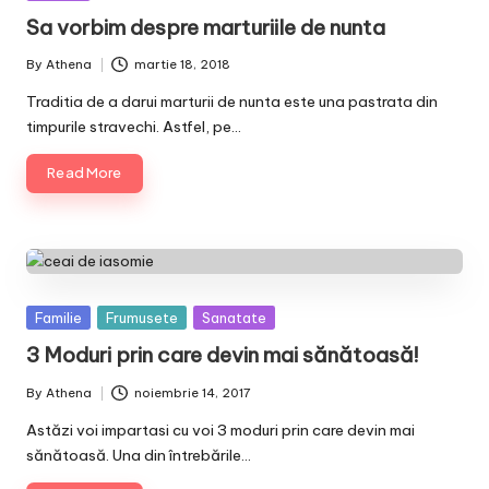
in
Sa vorbim despre marturiile de nunta
By
Athena
martie 18, 2018
Posted
by
Traditia de a darui marturii de nunta este una pastrata din
timpurile stravechi. Astfel, pe…
Read More
Posted
Familie
Frumusete
Sanatate
in
3 Moduri prin care devin mai sănătoasă!
By
Athena
noiembrie 14, 2017
Posted
by
Astăzi voi impartasi cu voi 3 moduri prin care devin mai
sănătoasă. Una din întrebările…