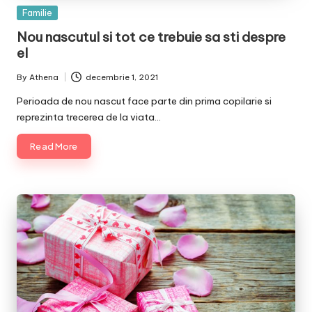
Posted
Familie
in
Nou nascutul si tot ce trebuie sa sti despre
el
By
Athena
decembrie 1, 2021
Posted
by
Perioada de nou nascut face parte din prima copilarie si
reprezinta trecerea de la viata…
Read More