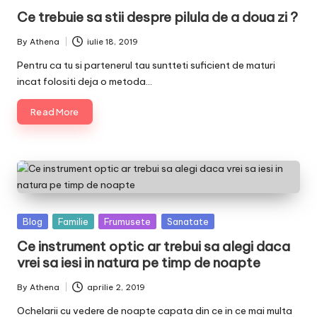
in
Ce trebuie sa stii despre pilula de a doua zi ?
By
Athena
iulie 18, 2019
Posted
by
Pentru ca tu si partenerul tau suntteti suficient de maturi
incat folositi deja o metoda…
Read More
Posted
Blog
Familie
Frumusete
Sanatate
in
Ce instrument optic ar trebui sa alegi daca
vrei sa iesi in natura pe timp de noapte
By
Athena
aprilie 2, 2019
Posted
by
Ochelarii cu vedere de noapte capata din ce in ce mai multa