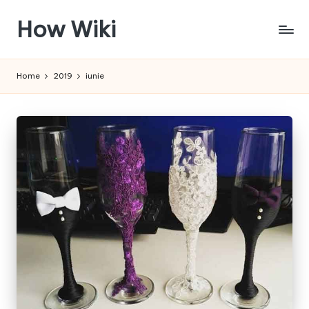
How Wiki
Skip
to
Internetul
content
este
Home
2019
iunie
pentru
a
învața!