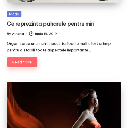
Posted
Moda
in
Ce reprezinta paharele pentru miri
By
Athena
iunie 19, 2019
Posted
by
Organizarea unei nunti necesita foarte mult efort si timp
pentru a stabili toate aspectele importante…
Read More