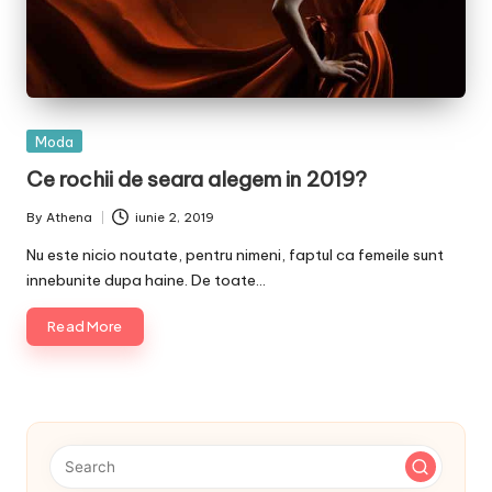
Posted
Moda
in
Ce rochii de seara alegem in 2019?
By
Athena
iunie 2, 2019
Posted
by
Nu este nicio noutate, pentru nimeni, faptul ca femeile sunt
innebunite dupa haine. De toate…
Read More