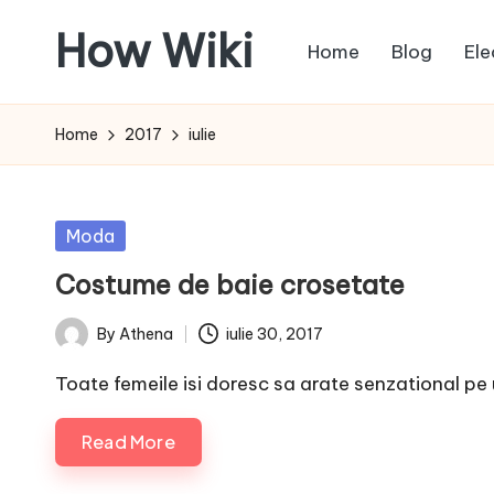
How Wiki
Home
Blog
Ele
Skip
to
Internetul
content
este
Home
2017
iulie
pentru
a
învața!
Posted
Moda
in
Costume de baie crosetate
By
Athena
iulie 30, 2017
Posted
by
Toate femeile isi doresc sa arate senzational pe u
Read More