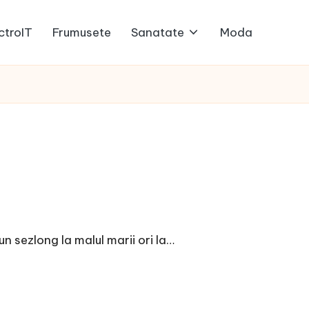
ctroIT
Frumusete
Sanatate
Moda
n sezlong la malul marii ori la…