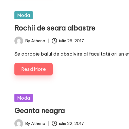
Posted
Moda
in
Rochii de seara albastre
By
Athena
iulie 26, 2017
Posted
by
Se apropie balul de absolvire al facultatii ori un
Read More
Posted
Moda
in
Geanta neagra
By
Athena
iulie 22, 2017
Posted