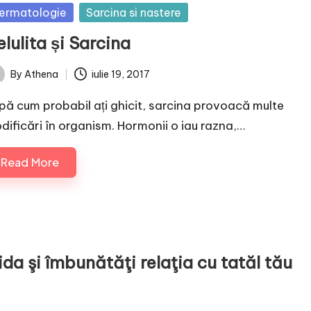
sted
ermatologie
Sarcina si nastere
lulita și Sarcina
By
Athena
iulie 19, 2017
ted
pă cum probabil ați ghicit, sarcina provoacă multe
dificări în organism. Hormonii o iau razna,…
Read More
ida şi îmbunătăţi relaţia cu tatăl tău