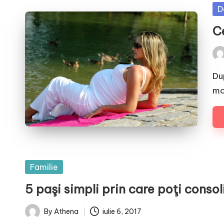
Po
D
in
Ce
Pos
by
Du
mo
Posted
Familie
in
5 paşi simpli prin care poţi consol
By
Athena
iulie 6, 2017
Posted