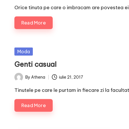
by
Orice tinuta pe care o imbracam are povestea ei
Read More
Posted
Moda
in
Genti casual
By
Athena
iulie 21, 2017
Posted
by
Tinutele pe care le purtam in fiecare zi la facultat
Read More