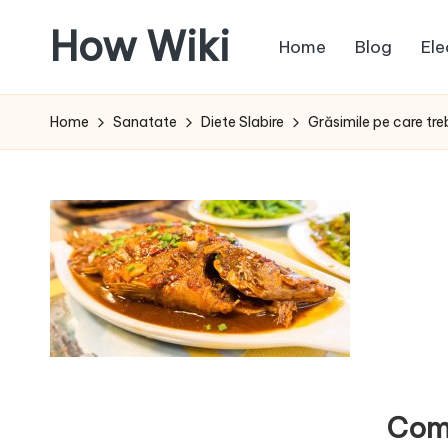
How Wiki
Home
Blog
Ele
Skip
to
Internetul
content
este
Home
Sanatate
Diete Slabire
Grăsimile pe care tr
pentru
a
învața!
Com