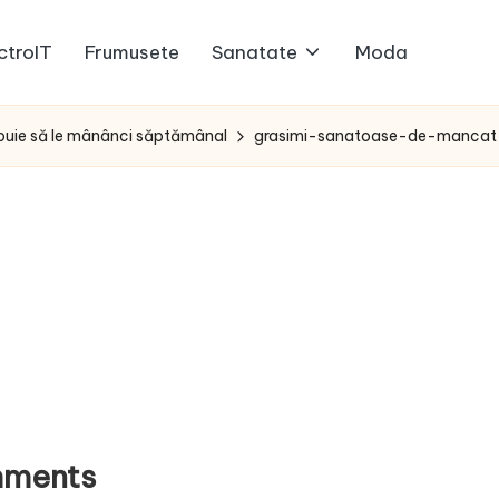
ctroIT
Frumusete
Sanatate
Moda
ebuie să le mânânci săptămânal
grasimi-sanatoase-de-mancat
ments