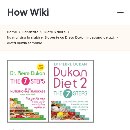
How Wiki
Skip
to
Internetul
content
este
Home
Sanatate
Diete Slabire
pentru
Nu mai visa la slabire! Slabeste cu Dieta Dukan incepand de azi!
a
dieta dukan romania
învața!