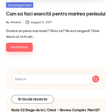
Posted
Uncategorized
in
Cum sa faci exercitii pentru marirea penisului
By
Athena
august 5, 2017
Posted
by
Doresti un penis mai mare? Ghici ce? Nu esti singurul! Chiar
daca cu totii am…
Read More
Articole recente
Nude 02 Beige de la L’Oréal – Review Complet. Merită?