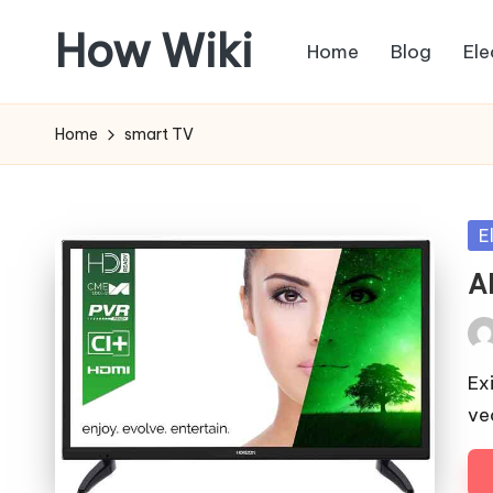
How Wiki
Home
Blog
Ele
Skip
to
Internetul
content
este
Home
smart TV
pentru
a
învața!
Po
E
in
Al
Pos
by
Exi
vec