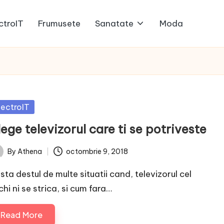
ctroIT
Frumusete
Sanatate
Moda
sted
lectroIT
ege televizorul care ti se potriveste
By
Athena
octombrie 9, 2018
ted
sta destul de multe situatii cand, televizorul cel
hi ni se strica, si cum fara…
Read More