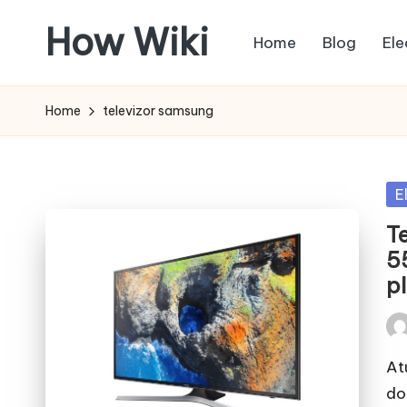
How Wiki
Home
Blog
Ele
Skip
to
Internetul
content
este
Home
televizor samsung
pentru
a
învața!
Po
E
in
T
5
p
Pos
by
At
do