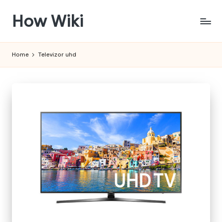
How Wiki
Skip
to
Internetul
content
este
Home
Televizor uhd
pentru
a
învața!