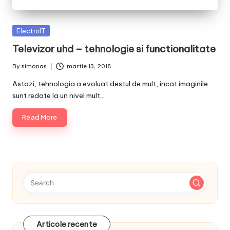
Posted
ElectroIT
in
Televizor uhd – tehnologie si functionalitate
By
simonas
martie 13, 2018
Posted
by
Astazi, tehnologia a evoluat destul de mult, incat imaginile
sunt redate la un nivel mult…
Read More
Articole recente