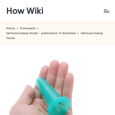
How Wiki
Skip
to
Internetul
content
este
Home
Frumusete
pentru
Ventuze masaj facial – pastreaza-ti tineretea
Ventuze masaj
a
facial
învața!