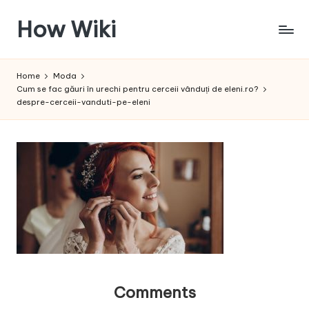
How Wiki
Skip
to
Internetul
content
este
Home
Moda
pentru
Cum se fac găuri în urechi pentru cerceii vânduți de eleni.ro?
a
despre-cerceii-vanduti-pe-eleni
învața!
Comments