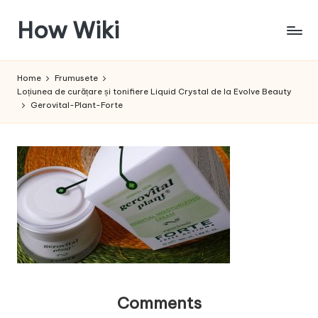
How Wiki
Skip
to
Internetul
content
este
Home
Frumusete
pentru
Loțiunea de curățare și tonifiere Liquid Crystal de la Evolve Beauty
a
Gerovital-Plant-Forte
învața!
Comments