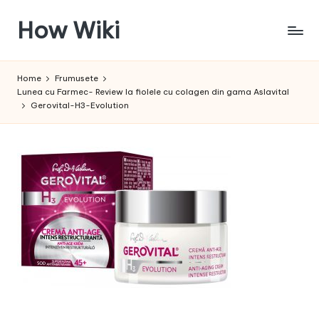
How Wiki
Skip
to
Internetul
content
este
Home
Frumusete
pentru
Lunea cu Farmec- Review la fiolele cu colagen din gama Aslavital
a
Gerovital-H3-Evolution
învața!