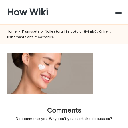
How Wiki
Skip
to
Internetul
content
este
Home
Frumusete
Noile staruri în lupta anti-îmbătrânire
pentru
tratamente antiimbatranire
a
învața!
Comments
No comments yet. Why don’t you start the discussion?