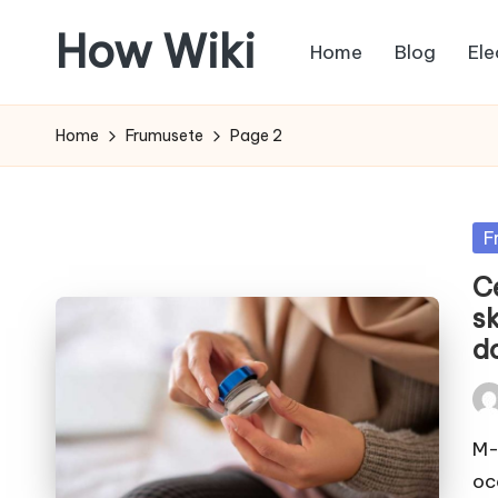
How Wiki
Home
Blog
Ele
Skip
to
Internetul
content
este
Home
Frumusete
Page 2
pentru
a
învața!
Po
F
in
C
s
d
Pos
by
M-
oc