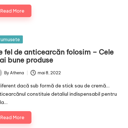
Read More
sted
rumusete
e fel de anticearcăn folosim – Cele
ai bune produse
By
Athena
mai 8, 2022
ted
diferent dacă sub formă de stick sau de cremă…
ticearcănul constituie detaliul indispensabil pentru
da…
Read More