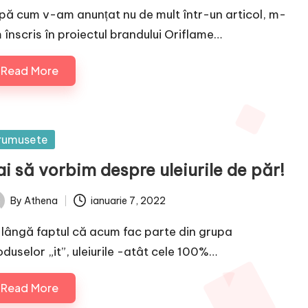
pă cum v-am anunțat nu de mult într-un articol, m-
 înscris în proiectul brandului Oriflame…
Read More
sted
rumusete
i să vorbim despre uleiurile de păr!
By
Athena
ianuarie 7, 2022
ted
 lângă faptul că acum fac parte din grupa
oduselor „it”, uleiurile -atât cele 100%…
Read More