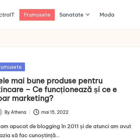
ctroIT
Frumusete
Sanatate
Moda
sted
rumusete
ele mai bune produse pentru
kincare – Ce funcționează și ce e
oar marketing?
By
Athena
mai 15, 2022
ted
am apucat de blogging în 2011 și de atunci am avut
azia să fac cunoștință…