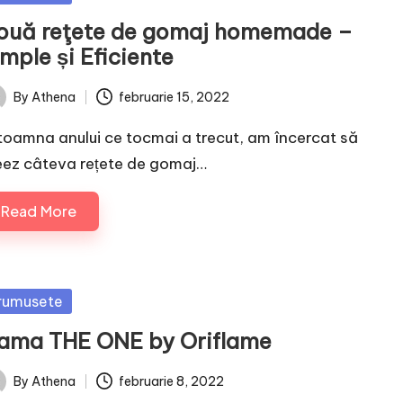
ouă reţete de gomaj homemade –
mple și Eficiente
By
Athena
februarie 15, 2022
ted
 toamna anului ce tocmai a trecut, am încercat să
eez câteva rețete de gomaj…
Read More
sted
rumusete
ama THE ONE by Oriflame
By
Athena
februarie 8, 2022
ted