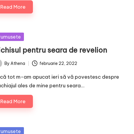
Read More
sted
rumusete
chisul pentru seara de revelion
By
Athena
februarie 22, 2022
ted
că tot m-am apucat ieri să vă povestesc despre
chiajul ales de mine pentru seara…
Read More
sted
rumusete