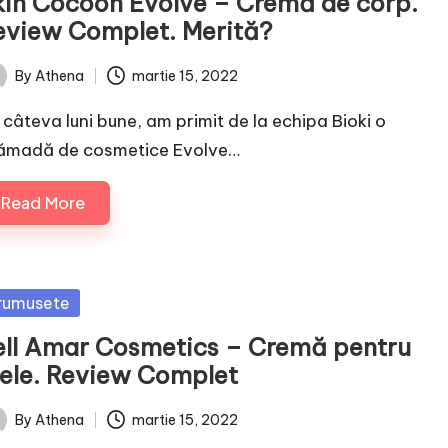
kin Cocoon Evolve – Cremă de corp.
eview Complet. Merită?
By
Athena
martie 15, 2022
ted
 câteva luni bune, am primit de la echipa Bioki o
ămadă de cosmetice Evolve…
Read More
sted
rumusete
ell Amar Cosmetics – Cremă pentru
iele. Review Complet
By
Athena
martie 15, 2022
ted