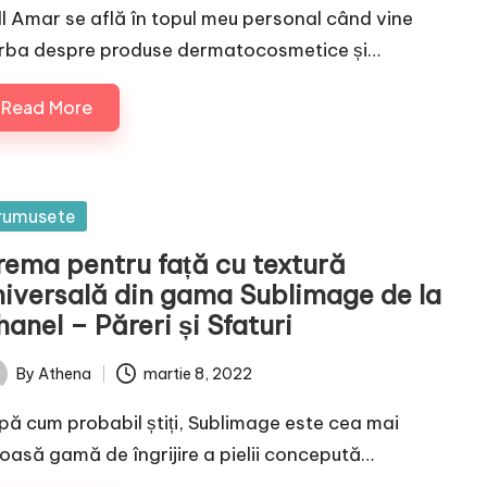
ll Amar se află în topul meu personal când vine
rba despre produse dermatocosmetice și…
Read More
sted
rumusete
rema pentru față cu textură
niversală din gama Sublimage de la
anel – Păreri și Sfaturi
By
Athena
martie 8, 2022
ted
pă cum probabil știți, Sublimage este cea mai
xoasă gamă de îngrijire a pielii concepută…