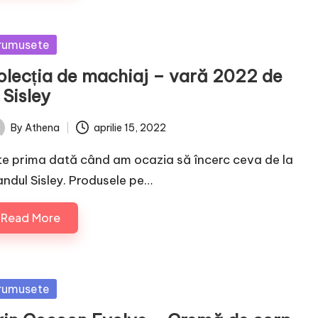
sted
rumusete
olecția de machiaj – vară 2022 de
 Sisley
By
Athena
aprilie 15, 2022
ted
te prima dată când am ocazia să încerc ceva de la
andul Sisley. Produsele pe…
Read More
sted
rumusete